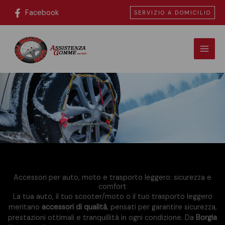
Vai
Facebook
SERVIZIO A DOMICILIO
al
contenuto
Accessori per auto, moto e trasporto leggero: sicurezza e
comfort
La tua auto, il tuo scooter/moto o il tuo trasporto leggero
meritano
accessori di qualità
, pensati per garantire sicurezza,
prestazioni ottimali e tranquillità in ogni condizione. Da
Borgia