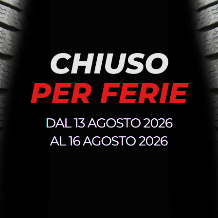
ratura
Cos’è e perché è
damentale, specialmente in
L’equilibratura consiste nel
bi
evitando che le forze centrif
usura irregolare.
I vantaggi di un’equilibratura 
Guida più confortevole
stazioni ottimali
Minor stress su sospen
Maggiore durata degli