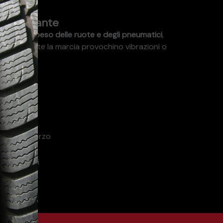
 importante
lanciare il peso delle ruote e degli pneumatici
,
ughe durante la marcia provochino vibrazioni o
corretta:
 e stabile
sioni e sterzo
 pneumatici