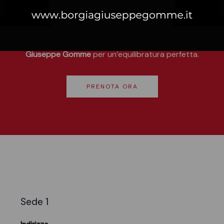
Prenota il tuo servizio di equilibratura
sicurezza e il comfort della tua auto, moto o trasporto legger
Giuseppe Gomme
per un’equilibratura perfetta.
PRENOTA ORA
Sede 1