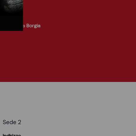
o. Affidati a
Borgia
Sede 2
Indirizzo