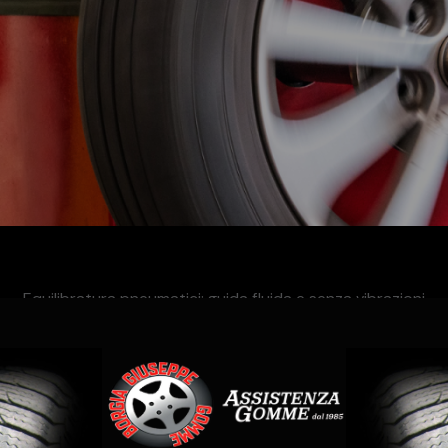
Equilibratura pneumatici: guida fluida e senza vibrazioni
e
è essenziale per garantire
comfort di guida, sicurezza e lung
Gomme
a Messina offriamo un servizio professionale e preciso, pe
assicurarti una guida stabile su ogni percorso.